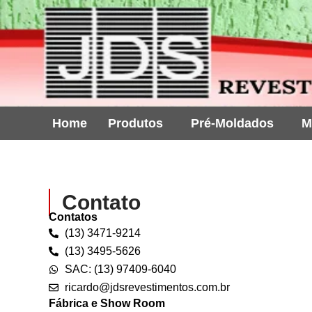
Ir
para
o
conteúdo
Home
Produtos
Pré-Moldados
M
Contato
Contatos
(13) 3471-9214
(13) 3495-5626
SAC: (13) 97409-6040
ricardo@jdsrevestimentos.com.br
Fábrica e Show Room